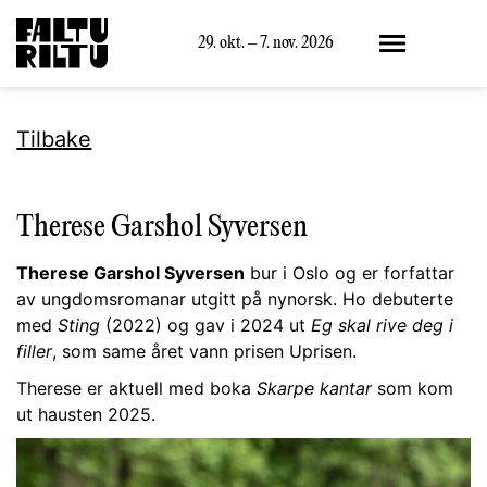
Meny
29. okt. – 7. nov. 2026
Tilbake
Therese Garshol Syversen
Therese Garshol Syversen
bur i Oslo og er forfattar
av ungdomsromanar utgitt på nynorsk. Ho debuterte
med
Sting
(2022) og gav i 2024 ut
Eg skal rive deg i
filler
, som same året vann prisen Uprisen.
Therese er aktuell med boka
Skarpe kantar
som kom
ut hausten 2025.