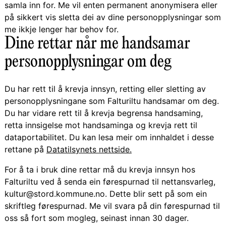
samla inn for. Me vil enten permanent anonymisera eller
på sikkert vis sletta dei av dine personopplysningar som
me ikkje lenger har behov for.
Dine rettar når me handsamar
personopplysningar om deg
Du har rett til å krevja innsyn, retting eller sletting av
personopplysningane som Falturiltu handsamar om deg.
Du har vidare rett til å krevja begrensa handsaming,
retta innsigelse mot handsaminga og krevja rett til
dataportabilitet. Du kan lesa meir om innhaldet i desse
rettane på
Datatilsynets nettside.
For å ta i bruk dine rettar må du krevja innsyn hos
Falturiltu ved å senda ein førespurnad til nettansvarleg,
kultur@stord.kommune.no. Dette blir sett på som ein
skriftleg førespurnad. Me vil svara på din førespurnad til
oss så fort som mogleg, seinast innan 30 dager.