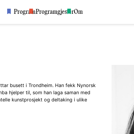
Program
Programgjester
Om
ttar busett i Trondheim. Han fekk Nynorsk
mba hjelper til, som han laga saman med
elle kunstprosjekt og deltaking i ulike