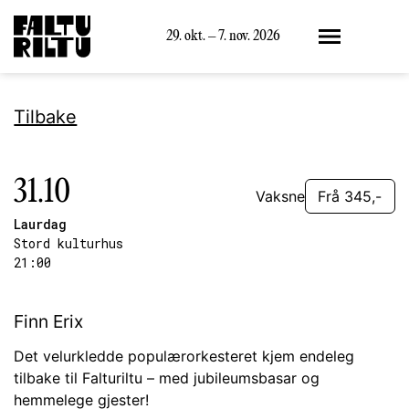
Meny
29. okt. – 7. nov. 2026
Tilbake
31.10
Vaksne
Frå 345,-
Laurdag
Stord kulturhus
21:00
Finn Erix
Det velurkledde populærorkesteret kjem endeleg
tilbake til Falturiltu – med jubileumsbasar og
hemmelege gjester!