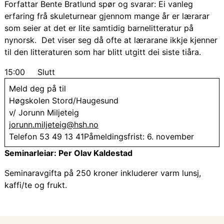
Forfattar Bente Bratlund spør og svarar: Ei vanleg
erfaring frå skuleturnear gjennom mange år er lærarar
som seier at det er lite samtidig barnelitteratur på
nynorsk. Det viser seg då ofte at lærarane ikkje kjenner
til den litteraturen som har blitt utgitt dei siste tiåra.
15:00 Slutt
Meld deg på til
Høgskolen Stord/Haugesund
v/ Jorunn Miljeteig
jorunn.miljeteig@hsh.no
Telefon 53 49 13 41Påmeldingsfrist: 6. november
Seminarleiar: Per Olav Kaldestad
Seminaravgifta på 250 kroner inkluderer varm lunsj,
kaffi/te og frukt.