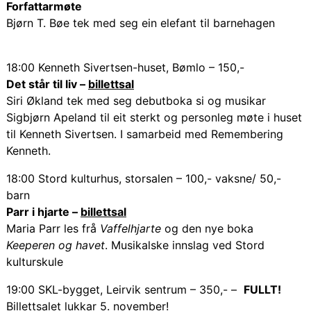
Forfattarmøte
Bjørn T. Bøe tek med seg ein elefant til barnehagen
18:00 Kenneth Sivertsen-huset, Bømlo – 150,-
Det står til liv –
billettsal
Siri Økland tek med seg debutboka si og musikar
Sigbjørn Apeland til eit sterkt og personleg møte i huset
til Kenneth Sivertsen. I samarbeid med Remembering
Kenneth.
18:00 Stord kulturhus, storsalen – 100,- vaksne/ 50,-
barn
Parr i hjarte –
billettsal
Maria Parr les frå
Vaffelhjarte
og den nye boka
Keeperen og havet
. Musikalske innslag ved Stord
kulturskule
19:00 SKL-bygget, Leirvik sentrum – 350,- –
FULLT!
Billettsalet lukkar 5. november!