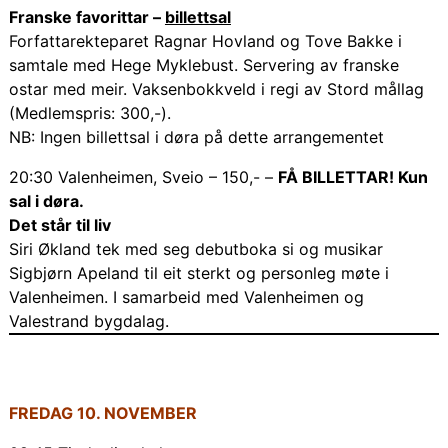
Franske favorittar –
billettsal
Forfattarekteparet Ragnar Hovland og Tove Bakke i
samtale med Hege Myklebust. Servering av franske
ostar med meir. Vaksenbokkveld i regi av Stord mållag
(Medlemspris: 300,-).
NB: Ingen billettsal i døra på dette arrangementet
20:30 Valenheimen, Sveio – 150,- –
FÅ BILLETTAR! Kun
sal i døra.
Det står til liv
Siri Økland tek med seg debutboka si og musikar
Sigbjørn Apeland til eit sterkt og personleg møte i
Valenheimen. I samarbeid med Valenheimen og
Valestrand bygdalag.
FREDAG 10. NOVEMBER