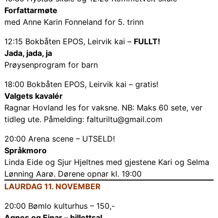
Forfattarmøte
med Anne Karin Fonneland for 5. trinn
12:15 Bokbåten EPOS, Leirvik kai –
FULLT!
Jada, jada, ja
Prøysenprogram for barn
18:00 Bokbåten EPOS, Leirvik kai – gratis!
Valgets kavalér
Ragnar Hovland les for vaksne. NB: Maks 60 sete, ver
tidleg ute. Påmelding: falturiltu@gmail.com
20:00 Arena scene – UTSELD!
Språkmoro
Linda Eide og Sjur Hjeltnes med gjestene Kari og Selma
Lønning Aarø. Dørene opnar kl. 19:00
LAURDAG 11. NOVEMBER
20:00 Bømlo kulturhus – 150,-
Agnes og Einar –
billettsal