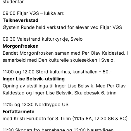
studentar
09:00 Fitjar VGS – lukka arr.
Teikneverkstad
Øystein Runde held verkstad for elevar ved Fitjar VGS
09:30 Valestrand kulturkyrkje, Sveio
Morgonfrosken
Bandet Morgonfrosken saman med Per Olav Kaldestad. I
samarbeid med Den kulturelle skulesekken i Sveio.
11:00 og 12:00 Stord kulturhus, kunsthallen – 50,-
Inger Lise Belsvik-utstilling
Opning av utstillinga til Inger Lise Belsvik. Med Per Olav
Kaldestad og Inger Lise Belsvik. Skulebesøk 6. trinn
11:15 og 12:30 Nordbygdo US
Forfattarmøte
med Kristi Furubotn for 8. trinn (11:15 8A, 12:30 8B & 8C)
11:30 Skogatufto barnehage og 13:00 Naustvågen