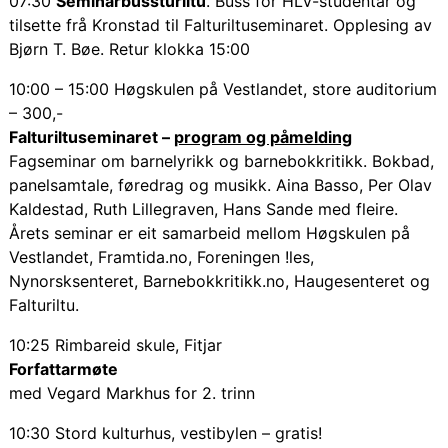
07:30
Seminarbussturiltu
. Buss for HLV-studentar og
tilsette frå Kronstad til Falturiltuseminaret. Opplesing av
Bjørn T. Bøe. Retur klokka 15:00
10:00 – 15:00 Høgskulen på Vestlandet, store auditorium
– 300,-
Falturiltuseminaret –
program og påmelding
Fagseminar om barnelyrikk og barnebokkritikk. Bokbad,
panelsamtale, føredrag og musikk. Aina Basso, Per Olav
Kaldestad, Ruth Lillegraven, Hans Sande med fleire.
Årets seminar er eit samarbeid mellom Høgskulen på
Vestlandet, Framtida.no, Foreningen !les,
Nynorsksenteret, Barnebokkritikk.no, Haugesenteret og
Falturiltu.
10:25 Rimbareid skule, Fitjar
Forfattarmøte
med Vegard Markhus for 2. trinn
10:30 Stord kulturhus, vestibylen – gratis!