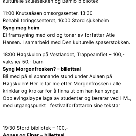
kulturelle skulesekken og Bømlo bibliotek
11:00 Knutsaåsen omsorgssenter, 13:30
Rehabiliteringssenteret, 16:00 Stord sjukeheim
Syng meg heim
Ei framsyning med ord og tonar av forfattar Atle
Hansen. I samarbeid med Den kulturelle spaserstokken.
18:00 Høgskulen på Vestlandet, Trappeamfiet – 100,-
vaksne/ 50,- barn
Syng Morgonfrosken? –
billettsal
Bli med på ei spannande stund under Aulaen på
Høgskulen! Her leitar me etter Morgonfrosken i alle
krinklar og krokar for å finna ut om han kan synga.
Opplevingsløype laga av studentar og lærarar ved HVL,
med utgangspunkt i festivalforfattaren sine tekstar
19:30 Stord bibliotek – 100,-
Agnes og Einar
–
billettsal