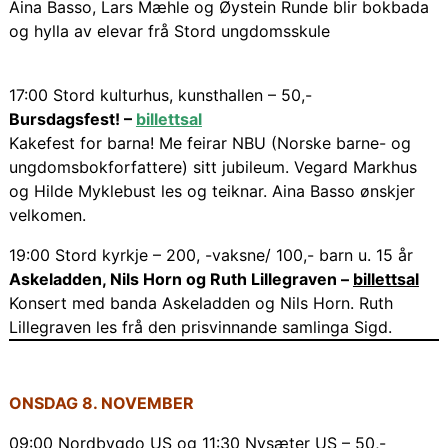
Aina Basso, Lars Mæhle og Øystein Runde blir bokbada
og hylla av elevar frå Stord ungdomsskule
17:00 Stord kulturhus, kunsthallen – 50,-
Bursdagsfest! –
billettsal
Kakefest for barna! Me feirar NBU (Norske barne- og
ungdomsbokforfattere) sitt jubileum. Vegard Markhus
og Hilde Myklebust les og teiknar. Aina Basso ønskjer
velkomen.
19:00 Stord kyrkje – 200, -vaksne/ 100,- barn u. 15 år
Askeladden, Nils Horn og Ruth Lillegraven –
billettsal
Konsert med banda Askeladden og Nils Horn. Ruth
Lillegraven les frå den prisvinnande samlinga Sigd.
ONSDAG 8. NOVEMBER
09:00 Nordbygdo US og 11:30 Nysæter US – 50,-