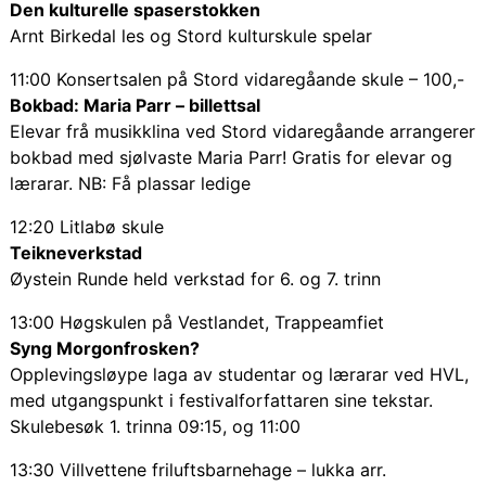
Den kulturelle spaserstokken
Arnt Birkedal les og Stord kulturskule spelar
11:00 Konsertsalen på Stord vidaregåande skule – 100,-
Bokbad: Maria Parr – billettsal
Elevar frå musikklina ved Stord vidaregåande arrangerer
bokbad med sjølvaste Maria Parr! Gratis for elevar og
lærarar. NB: Få plassar ledige
12:20 Litlabø skule
Teikneverkstad
Øystein Runde held verkstad for 6. og 7. trinn
13:00 Høgskulen på Vestlandet, Trappeamfiet
Syng Morgonfrosken?
Opplevingsløype laga av studentar og lærarar ved HVL,
med utgangspunkt i festivalforfattaren sine tekstar.
Skulebesøk 1. trinna 09:15, og 11:00
13:30 Villvettene friluftsbarnehage – lukka arr.