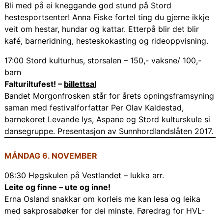
Bli med på ei kneggande god stund på Stord
hestesportsenter! Anna Fiske fortel ting du gjerne ikkje
veit om hestar, hundar og kattar. Etterpå blir det blir
kafé, barneridning, hesteskokasting og rideoppvisning.
17:00 Stord kulturhus, storsalen – 150,- vaksne/ 100,-
barn
Falturiltufest! –
billettsal
Bandet Morgonfrosken står for årets opningsframsyning
saman med festivalforfattar Per Olav Kaldestad,
barnekoret Levande lys, Aspane og Stord kulturskule si
dansegruppe. Presentasjon av Sunnhordlandslåten 2017.
MÅNDAG 6. NOVEMBER
08:30 Høgskulen på Vestlandet – lukka arr.
Leite og finne – ute og inne!
Erna Osland snakkar om korleis me kan lesa og leika
med sakprosabøker for dei minste. Føredrag for HVL-