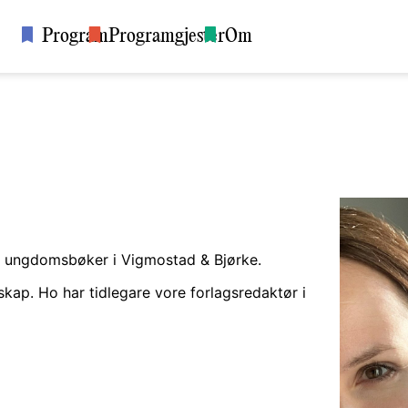
Program
Programgjester
Om
og ungdomsbøker i Vigmostad & Bjørke.
skap. Ho har tidlegare vore forlagsredaktør i